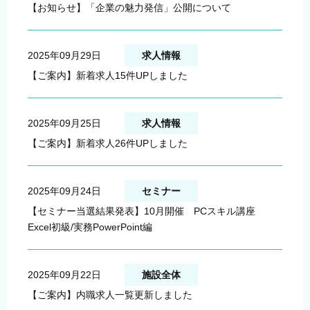
【お知らせ】「企業の魅力発信」公開について
2025年09月29日
求人情報
【ご案内】新着求人15件UPしました
2025年09月25日
求人情報
【ご案内】新着求人26件UPしました
2025年09月24日
セミナー
【セミナー当選結果発表】10月開催 PCスキル講座
Excel初級/実務PowerPoint編
2025年09月22日
施設全体
【ご案内】内職求人一覧更新しました