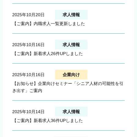
2025年10月20日
求人情報
【ご案内】内職求人一覧更新しました
2025年10月16日
求人情報
【ご案内】新着求人26件UPしました
2025年10月16日
企業向け
【お知らせ】企業向けセミナー「シニア人材の可能性を引
き出す」ご案内
2025年10月14日
求人情報
【ご案内】新着求人36件UPしました