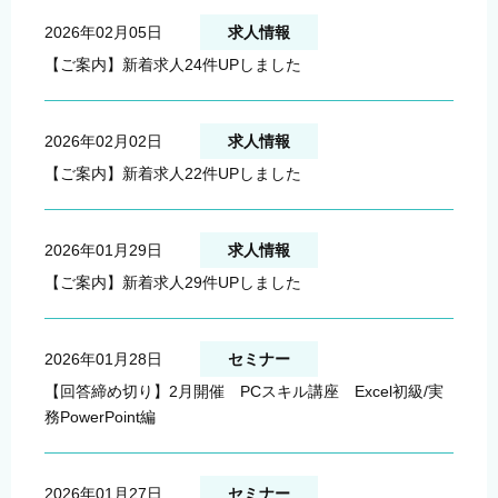
2026年02月05日
求人情報
【ご案内】新着求人24件UPしました
2026年02月02日
求人情報
【ご案内】新着求人22件UPしました
2026年01月29日
求人情報
【ご案内】新着求人29件UPしました
2026年01月28日
セミナー
【回答締め切り】2月開催 PCスキル講座 Excel初級/実
務PowerPoint編
2026年01月27日
セミナー