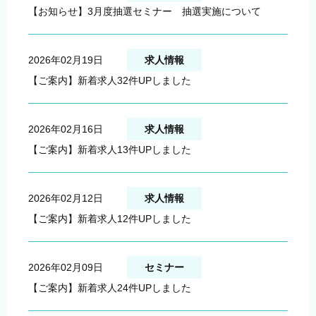
【お知らせ】3月度抽選セミナー 抽選実施について
2026年02月19日
求人情報
【ご案内】新着求人32件UPしました
2026年02月16日
求人情報
【ご案内】新着求人13件UPしました
2026年02月12日
求人情報
【ご案内】新着求人12件UPしました
2026年02月09日
セミナー
【ご案内】新着求人24件UPしました