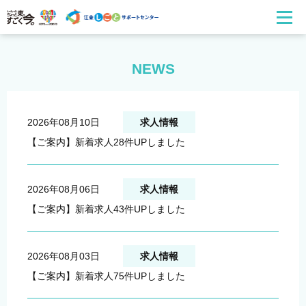
NEWS
2026年08月10日
求人情報
【ご案内】新着求人28件UPしました
2026年08月06日
求人情報
【ご案内】新着求人43件UPしました
2026年08月03日
求人情報
【ご案内】新着求人75件UPしました