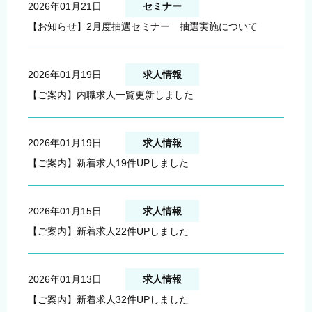
2026年01月21日
セミナー
【お知らせ】2月度抽選セミナー 抽選実施について
2026年01月19日
求人情報
【ご案内】内職求人一覧更新しました
2026年01月19日
求人情報
【ご案内】新着求人19件UPしました
2026年01月15日
求人情報
【ご案内】新着求人22件UPしました
2026年01月13日
求人情報
【ご案内】新着求人32件UPしました