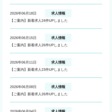
2026年06月18日
求人情報
【ご案内】新着求人24件UPしました
2026年06月15日
求人情報
【ご案内】新着求人26件UPしました
2026年06月11日
求人情報
【ご案内】新着求人23件UPしました
2026年06月08日
求人情報
【ご案内】新着求人26件UPしました
2026年06月04日
求人情報