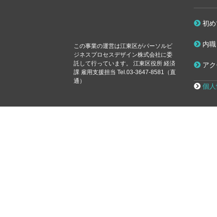
初め
内職
この事業の運営は江東区が
パーソルビ
ジネスプロセスデザイン株式会社に委
託して行っています。
江東区役所 経済
アク
課 雇用支援担当 Tel.03-3647-8581（直
通）
個人