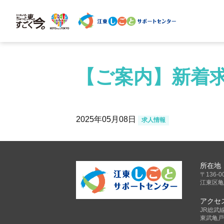
【ご案内】新着求
2025年05月08日
求人情報
所在地
〒136-0
江東区亀
アクセ
JR総武
東武亀戸