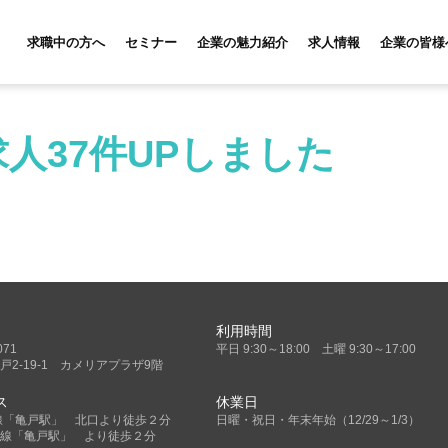
求職中の方へ
セミナー
企業の魅力紹介
求人情報
企業の皆様
人37件UPしました
利用時間
071
平日 9:30～18:00 土曜 9:30～17:00
戸2-19-1 カメリアプラザ9階
ス
休業日
線「亀戸駅」 北口より徒歩２分
日曜・祝日・年末年始（12/29～1/3）
線「亀戸駅」 より徒歩２分