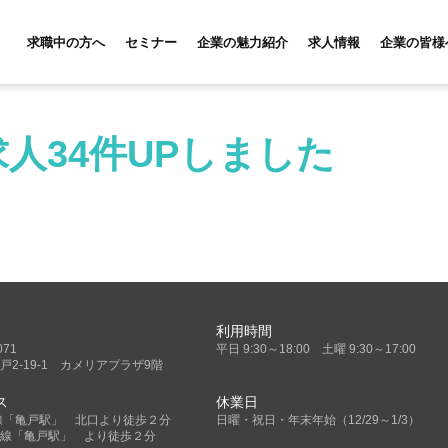
求職中の方へ
セミナー
企業の魅力紹介
求人情報
企業の皆様
人34件UPしました
利用時間
071
平日 9:30～18:00 土曜 9:30～17:00
戸2-19-1 カメリアプラザ9階
ス
休業日
線「亀戸駅」 北口より徒歩２分
日曜・祝日・年末年始（12/29～1/3）
線「亀戸駅」 より徒歩２分