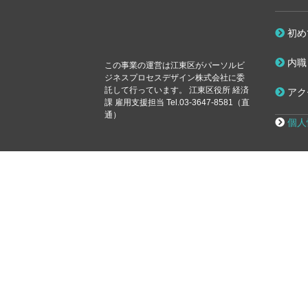
初め
内職
この事業の運営は江東区が
パーソルビ
ジネスプロセスデザイン株式会社に委
託して行っています。
江東区役所 経済
アク
課 雇用支援担当 Tel.03-3647-8581（直
通）
個人