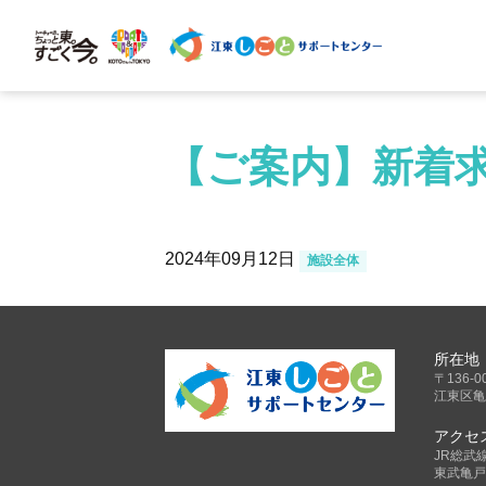
【ご案内】新着求
2024年09月12日
施設全体
所在地
〒136-0
江東区亀
アクセ
JR総武
東武亀戸