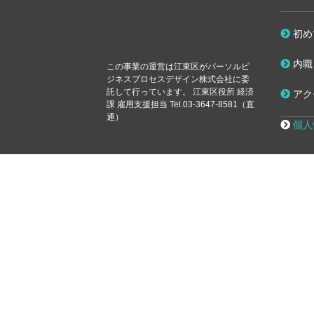
初め
内職
この事業の運営は江東区が
パーソルビ
ジネスプロセスデザイン株式会社に委
託して行っています。
江東区役所 経済
アク
課 雇用支援担当 Tel.03-3647-8581（直
通）
個人