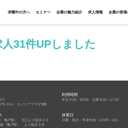
求職中の方へ
セミナー
企業の魅力紹介
求人情報
企業の皆様
人31件UPしました
利用時間
071
平日 9:30～18:00 土曜 9:30～17:00
戸2-19-1 カメリアプラザ9階
ス
休業日
線「亀戸駅」 北口より徒歩２分
日曜・祝日・年末年始（12/29～1/3）
線「亀戸駅」 より徒歩２分