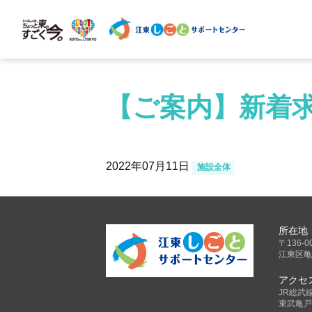
【ご案内】新着求
2022年07月11日
施設全体
所在地
〒136-0
江東区亀
アクセ
JR総武
東武亀戸