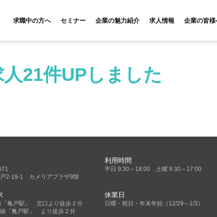
求職中の方へ
セミナー
企業の魅力紹介
求人情報
企業の皆様
人21件UPしました
利用時間
071
平日 9:30～18:00 土曜 9:30～17:00
戸2-19-1 カメリアプラザ9階
ス
休業日
線「亀戸駅」 北口より徒歩２分
日曜・祝日・年末年始（12/29～1/3）
線「亀戸駅」 より徒歩２分