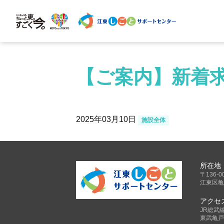
【ご案内】新着求
2025年03月10日
施設全体
所在地
〒136-0
江東区亀
アクセ
JR総武
東武亀戸