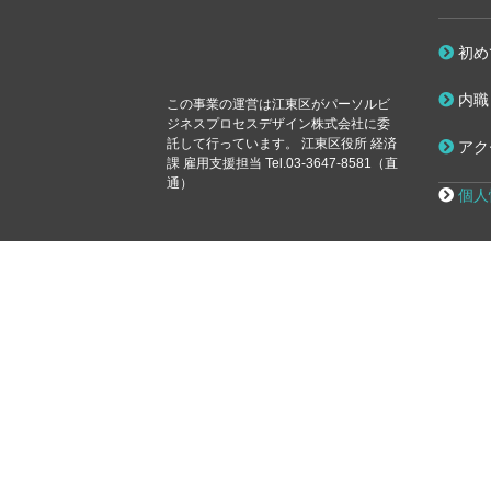
初め
内職
この事業の運営は江東区が
パーソルビ
ジネスプロセスデザイン株式会社に委
託して行っています。
江東区役所 経済
アク
課 雇用支援担当 Tel.03-3647-8581（直
通）
個人