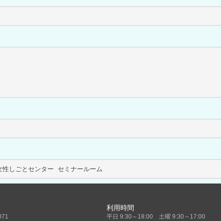
		disactive			
			こうとう若者･女性しごとセンター セミナールーム			
利用時間
071
平日 9:30～18:00 土曜 9:30～17:00