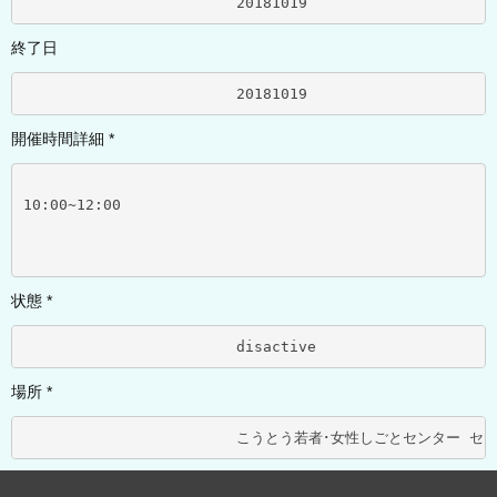
			20181019	
終了日
			20181019	
開催時間詳細 *
10:00~12:00
状態 *
			disactive	
場所 *