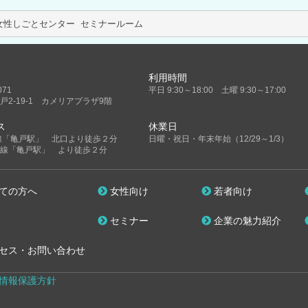
			こうとう若者･女性しごとセンター セミナールーム			
利用時間
071
平日 9:30～18:00 土曜 9:30～17:00
戸2-19-1 カメリアプラザ9階
ス
休業日
線「亀戸駅」 北口より徒歩２分
日曜・祝日・年末年始（12/29～1/3）
線「亀戸駅」 より徒歩２分
ての方へ
女性向け
若者向け
セミナー
企業の魅力紹介
セス・お問い合わせ
情報保護方針