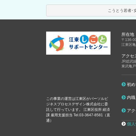
所在地
〒136-0
江東区亀
アクセ
JR総武
東武亀戸
初め
内職
この事業の運営は江東区が
パーソルビ
ジネスプロセスデザイン株式会社に委
託して行っています。
江東区役所 経済
アク
課 雇用支援担当 Tel.03-3647-8581（直
通）
個人