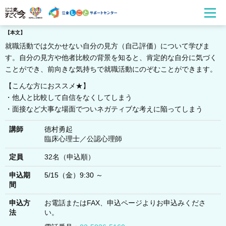
【本文】
就職活動では欠かせない自分の見方（自己評価）について学びま
す。自分の見方や他者比較の背景を知ると、肯定的な自分に気づく
ことができ、前向きな気持ちで就職活動にのぞむことができます。
【こんな方におススメ★】
・他人と比較して自信をなくしてしまう
・面接など大事な場面でついネガティブな考えに陥ってしまう
講師
徳村勇起
臨床心理士／公認心理師
定員
32名（申込順）
申込期
5/15（金）9:30 ～
間
申込方
お電話またはFAX、申込ページよりお申込みくださ
法
い。