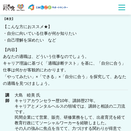
【本文】
【こんな方におススメ★】
・自分に向いている仕事が何か知りたい
・自己理解を深めたい など
【内容】
あなたの適職は、どういう仕事なのでしょう。
キャリア理論に基づく「適職診断テスト」を基に、「自分に合う」
仕事は何かが客観的にわかります。
「やってみたい」×「できる」×「自分に合う」を探究して、あなた
の適職を見つけましょう。
講
大島 睦美 氏
師
キャリアカウンセラー歴10年、講師歴27年。
キャリアとメンタルヘルスの領域では、講師と相談の二刀流
です。
民間企業にて営業、販売、研修業務をして、出産育児を経て
教育行政にてソーシャルワーカーを経験しました。
その人の強みに焦点を当てて、力づけする関わりが得意で