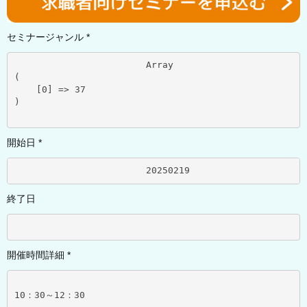
セミナージャンル *
			Array

(

    [0] => 37

)

開始日 *
			20250219	
終了日
開催時間詳細 *
10：30～12：30