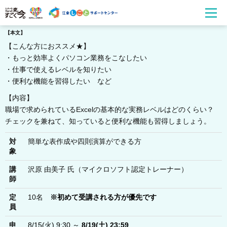
【本文】
【こんな方におススメ★】
・もっと効率よくパソコン業務をこなしたい
・仕事で使えるレベルを知りたい
・便利な機能を習得したい など
【内容】
職場で求められているExcelの基本的な実務レベルはどのくらい？
チェックを兼ねて、知っていると便利な機能も習得しましょう。
対
簡単な表作成や四則演算ができる方
象
講
沢原 由美子 氏（マイクロソフト認定トレーナー）
師
定
10名
※初めて受講される方が優先です
員
申
8/15(火) 9:30 ～
8/19(土) 23:59