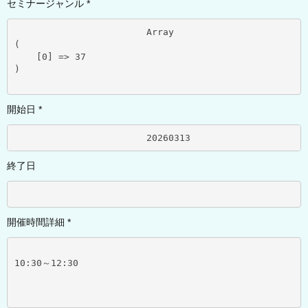
セミナージャンル *
			Array

(

    [0] => 37

)

開始日 *
			20260313	
終了日
開催時間詳細 *
10:30～12:30