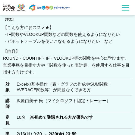
【本文】
【こんな方におススメ★】
・IF関数やVLOOKUP関数などの関数を使えるようになりたい
・ピボットテーブルを使いこなせるようになりたい など
【内容】
ROUND・COUNTIF・IF・VLOOKUP等の関数を中心に学びます。
営業事務を目指す方や「関数を使った表計算」を使用する仕事を目
指す方向けです。
対
Excelの基本操作（表・グラフの作成やSUM関数・
象
AVERAGE関数等）が問題なくできる方
講
沢原由美子 氏（マイクロソフト認定トレーナー）
師
定
10名
※初めて受講される方が優先です
員
申
2/16(月) 9:30 ～
2/20(金) 23:59