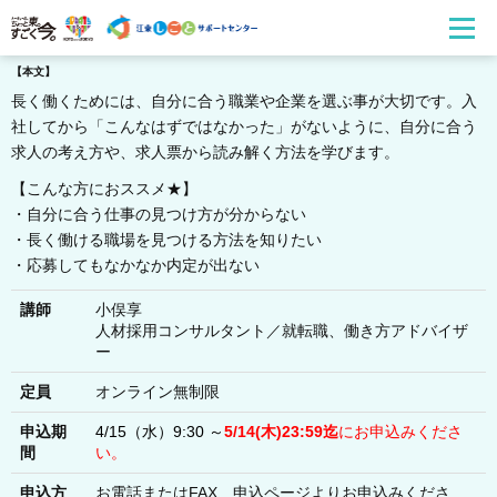
【本文】
長く働くためには、自分に合う職業や企業を選ぶ事が大切です。入
社してから「こんなはずではなかった」がないように、自分に合う
求人の考え方や、求人票から読み解く方法を学びます。
【こんな方におススメ★】
・自分に合う仕事の見つけ方が分からない
・長く働ける職場を見つける方法を知りたい
・応募してもなかなか内定が出ない
講師
小俣享
⼈材採⽤コンサルタント／就転職、働き⽅アドバイザ
ー
定員
オンライン無制限
申込期
4/15（水）9:30 ～
5/14(木)
23:59迄
にお申込みくださ
間
い。
申込方
お電話またはFAX、申込ページよりお申込みくださ