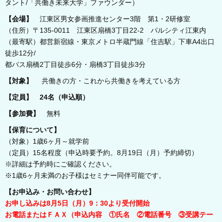
タント/「共働き未来大学」ファウンダー）
【会場】
江東区男女参画推進センター3階 第1・2研修室
（住所）〒135-0011 江東区扇橋3丁目22-2 パルシティ江東内
（最寄駅）都営新宿線・東京メトロ半蔵門線「住吉駅」下車A4出口
徒歩12分/
都バス扇橋2丁目徒歩6分・扇橋3丁目徒歩3分
【対象】
共働きの方・これから共働きを考えている方
【定員】 24名（申込順）
【参加費】
無料
【保育について】
（対象）1歳6ヶ月～就学前
（定員）15名程度（申込時要予約。8月19日（月）予約締切）
※詳細は予約時にご確認ください。
※1歳6ヶ月未満のお子様はセミナー同伴可能です。
【お申込み・お問い合わせ】
お申し込みは8月5日（月）9：30より受付開始
お電話またはＦＡＸ（申込内容 ①氏名 ②電話番号 ③受講テー