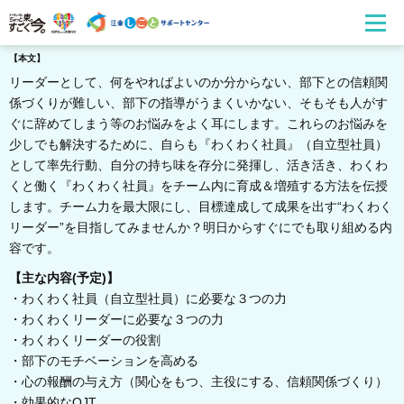
【本文】
リーダーとして、何をやればよいのか分からない、部下との信頼関
係づくりが難しい、部下の指導がうまくいかない、そもそも人がす
ぐに辞めてしまう等のお悩みをよく耳にします。これらのお悩みを
少しでも解決するために、自らも『わくわく社員』（自立型社員）
として率先行動、自分の持ち味を存分に発揮し、活き活き、わくわ
くと働く『わくわく社員』をチーム内に育成＆増殖する方法を伝授
します。チーム力を最大限にし、目標達成して成果を出す“わくわく
リーダー”を目指してみませんか？明日からすぐにでも取り組める内
容です。
【主な内容(予定)】
・わくわく社員（自立型社員）に必要な３つの力
・わくわくリーダーに必要な３つの力
・わくわくリーダーの役割
・部下のモチベーションを高める
・心の報酬の与え方（関心をもつ、主役にする、信頼関係づくり）
・効果的なOJT