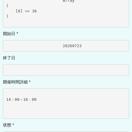
			Array

(

    [0] => 36

)

開始日 *
			20260723	
終了日
開催時間詳細 *
14：00～16：00
状態 *