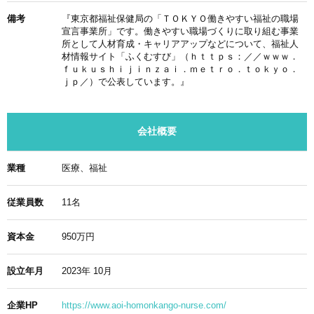
備考
『東京都福祉保健局の「ＴＯＫＹＯ働きやすい福祉の職場
宣言事業所」です。働きやすい職場づくりに取り組む事業
所として人材育成・キャリアアップなどについて、福祉人
材情報サイト「ふくむすび」（ｈｔｔｐｓ：／／ｗｗｗ．
ｆｕｋｕｓｈｉｊｉｎｚａｉ．ｍｅｔｒｏ．ｔｏｋｙｏ．
ｊｐ／）で公表しています。』
会社概要
業種
医療、福祉
従業員数
11名
資本金
950万円
設立年月
2023年 10月
企業HP
https://www.aoi-homonkango-nurse.com/