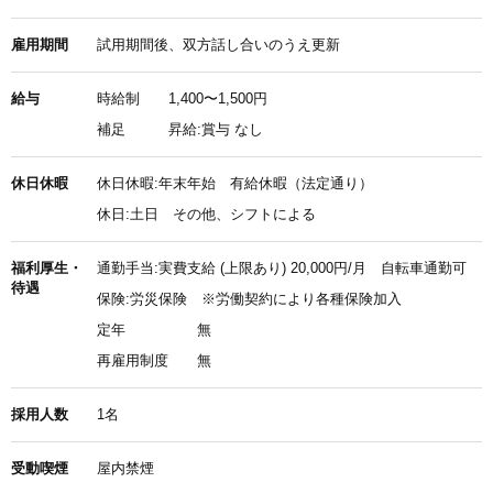
雇用期間
試用期間後、双方話し合いのうえ更新
給与
時給制
1,400〜1,500円
補足
昇給:賞与 なし
休日休暇
休日休暇:年末年始 有給休暇（法定通り）
休日:土日 その他、シフトによる
福利厚生・
通勤手当:実費支給 (上限あり) 20,000円/月 自転車通勤可
待遇
保険:労災保険 ※労働契約により各種保険加入
定年
無
再雇用制度
無
採用人数
1名
受動喫煙
屋内禁煙