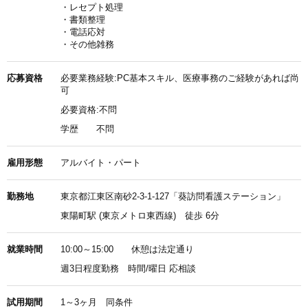
・レセプト処理
・書類整理
・電話応対
・その他雑務
応募資格
必要業務経験:PC基本スキル、医療事務のご経験があれば尚
可
必要資格:不問
学歴
不問
雇用形態
アルバイト・パート
勤務地
東京都江東区南砂2-3-1-127「葵訪問看護ステーション」
東陽町駅 (東京メトロ東西線) 徒歩 6分
就業時間
10:00～15:00 休憩は法定通り
週3日程度勤務 時間/曜日 応相談
試用期間
1～3ヶ月 同条件