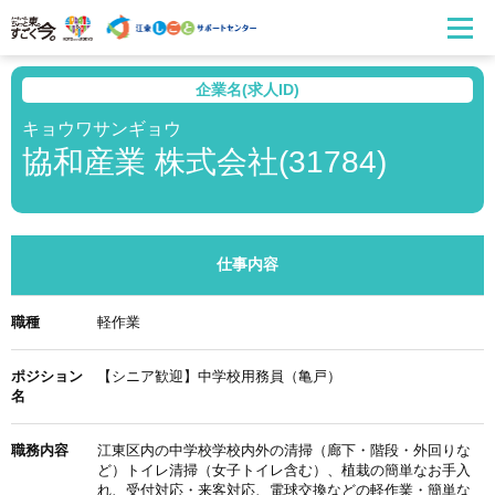
企業名(求人ID)
キョウワサンギョウ
協和産業 株式会社(31784)
仕事内容
職種
軽作業
ポジション
【シニア歓迎】中学校用務員（亀戸）
名
職務内容
江東区内の中学校学校内外の清掃（廊下・階段・外回りな
ど）トイレ清掃（女子トイレ含む）、植栽の簡単なお手入
れ、受付対応・来客対応、電球交換などの軽作業・簡単な