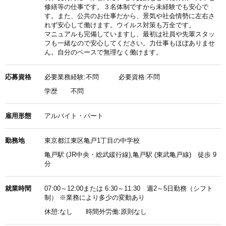
修繕等の仕事です。３名体制ですから未経験でも安心で
す。また、公共のお仕事だから、景気や社会情勢に左右さ
れず安心して働けます。ウイルス対策も万全です。
マニュアルも完備していますし、最初は社員や先輩スタッ
フも一緒なので安心してください。力仕事もほぼありませ
ん。自分のペースで無理なく働けます。
応募資格
必要業務経験:不問 必要資格:不問
学歴
不問
雇用形態
アルバイト・パート
勤務地
東京都江東区亀戸1丁目の中学校
亀戸駅 (JR中央・総武緩行線),亀戸駅 (東武亀戸線) 徒歩 9
分
就業時間
07:00～12:00または 6:30～11:30 週2～5日勤務（シフト
制） ※業務により多少の変動あり
休憩:なし 時間外労働:原則なし