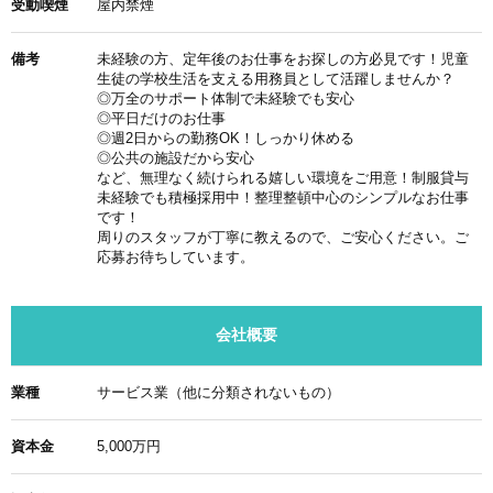
受動喫煙
屋内禁煙
備考
未経験の方、定年後のお仕事をお探しの方必見です！児童
生徒の学校生活を支える用務員として活躍しませんか？
◎万全のサポート体制で未経験でも安心
◎平日だけのお仕事
◎週2日からの勤務OK！しっかり休める
◎公共の施設だから安心
など、無理なく続けられる嬉しい環境をご用意！制服貸与
未経験でも積極採用中！整理整頓中心のシンプルなお仕事
です！
周りのスタッフが丁寧に教えるので、ご安心ください。ご
応募お待ちしています。
会社概要
業種
サービス業（他に分類されないもの）
資本金
5,000万円