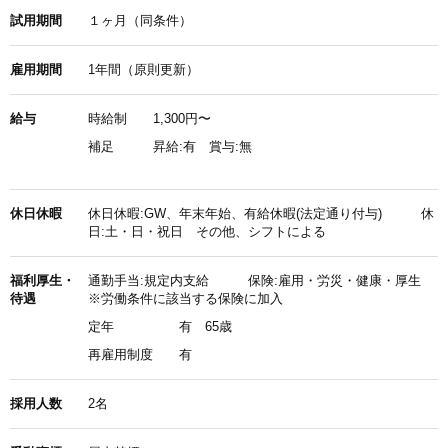
試用期間
１ヶ月（同条件）
雇用期間
1年間（原則更新）
給与
時給制
1,300円〜
補足
昇給:有 賞与:無
休日休暇
休日休暇:GW、年末年始、有給休暇(法定通り付与) 休
日:土・日・祝日 その他、シフトによる
福利厚生・
通勤手当:規定内支給 保険:雇用・労災・健康・厚生
待遇
※労働条件に該当する保険に加入
定年
有 65歳
再雇用制度
有
採用人数
2名