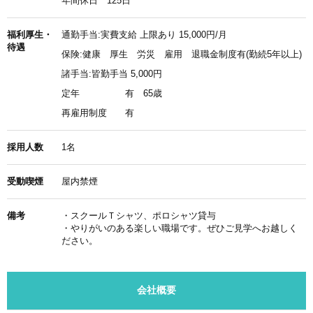
年間休日 125日
福利厚生・
通勤手当:実費支給 上限あり 15,000円/月
待遇
保険:健康 厚生 労災 雇用 退職金制度有(勤続5年以上)
諸手当:皆勤手当 5,000円
定年
有 65歳
再雇用制度
有
採用人数
1名
受動喫煙
屋内禁煙
備考
・スクールＴシャツ、ポロシャツ貸与
・やりがいのある楽しい職場です。ぜひご見学へお越しく
ださい。
会社概要