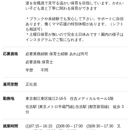
達を全職員で見守る温かい保育を目指しています。かわい
い子ども達と丁寧に関わる保育ができます
＊ブランクや未経験でも安心して下さい。サポートに自信
あります。働くママ応援の特別休暇があります。（シフト
も相談可）
＊土曜日保育が無いので完全土日休みです！園内の様子は
インスタグラムでご覧になれます。
応募資格
必要業務経験:保育士経験 あれば尚可
必要資格:保育士
学歴
不問
雇用形態
正社員
勤務地
東京都江東区猿江2-16-5 住吉メディカルモール1階
住吉駅 (東京メトロ半蔵門線),住吉駅 (都営新宿線) 徒歩 3
分
就業時間
(1)07:15～16:15 (2)08:00～17:00 (3)08:30～17:30 又