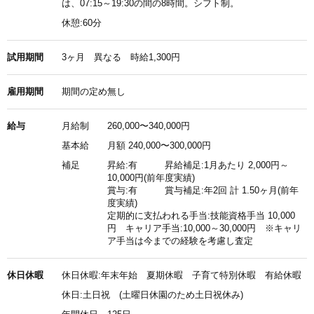
は、07:15～19:30の間の8時間。シフト制。
休憩:60分
試用期間
3ヶ月 異なる 時給1,300円
雇用期間
期間の定め無し
給与
月給制
260,000〜340,000円
基本給
月額 240,000〜300,000円
補足
昇給:有 昇給補足:1月あたり 2,000円～
10,000円(前年度実績)
賞与:有 賞与補足:年2回 計 1.50ヶ月(前年
度実績)
定期的に支払われる手当:技能資格手当 10,000
円 キャリア手当:10,000～30,000円 ※キャリ
ア手当は今までの経験を考慮し査定
休日休暇
休日休暇:年末年始 夏期休暇 子育て特別休暇 有給休暇
休日:土日祝 (土曜日休園のため土日祝休み)