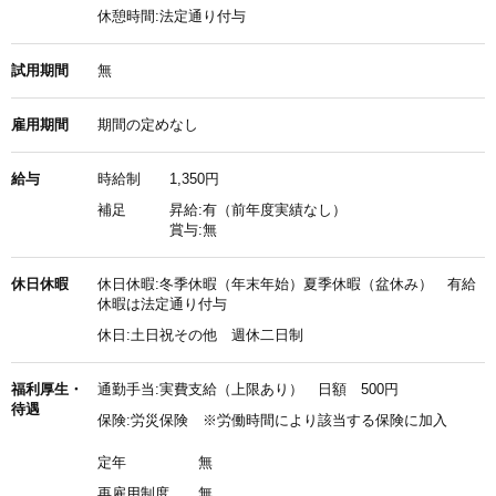
休憩時間:法定通り付与
試用期間
無
雇用期間
期間の定めなし
給与
時給制
1,350円
補足
昇給:有（前年度実績なし）
賞与:無
休日休暇
休日休暇:冬季休暇（年末年始）夏季休暇（盆休み） 有給
休暇は法定通り付与
休日:土日祝その他 週休二日制
福利厚生・
通勤手当:実費支給（上限あり） 日額 500円
待遇
保険:労災保険 ※労働時間により該当する保険に加入
定年
無
再雇用制度
無