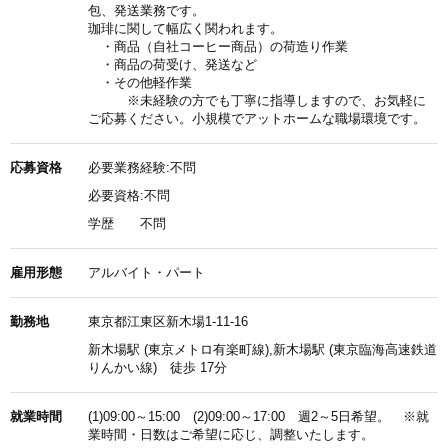
包、発送業務です。
珈琲に関して幅広く関われます。
・商品（自社コーヒー商品）の荷造り作業
・商品の荷受け、発送など
・その他軽作業
※未経験の方でも丁寧に指導しますので、お気軽に
ご応募ください。小規模でアットホームな職場環境です。
応募資格
必要業務経験:不問
必要資格:不問
学歴
不問
雇用形態
アルバイト・パート
勤務地
東京都江東区新木場1-11-16
新木場駅 (東京メトロ有楽町線),新木場駅 (東京臨海高速鉄道
りんかい線) 徒歩 17分
就業時間
(1)09:00～15:00 (2)09:00～17:00 週2～5日希望。 ※就
業時間・日数はご希望に応じ、調整いたします。