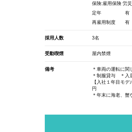
保険:雇用保険 労災
定年
有
再雇用制度
有
採用人数
3名
受動喫煙
屋内禁煙
備考
＊車両の運転に関
＊制服貸与 ＊入
【入社１年目モデル賃
円
＊年末に海老、蟹