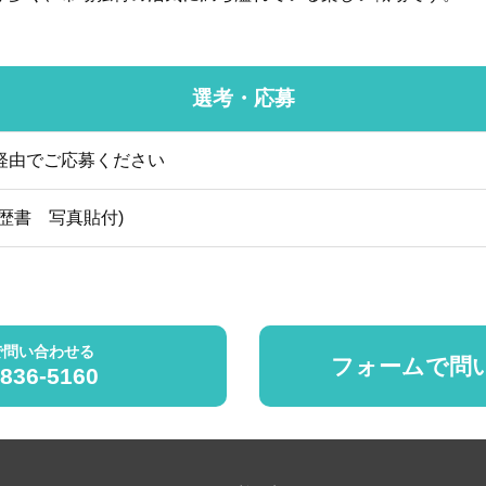
選考・応募
経由でご応募ください
歴書 写真貼付)
で問い合わせる
フォームで問
5836-5160