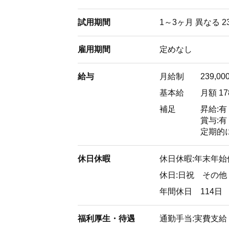
試用期間
1～3ヶ月 異なる 23
雇用期間
定めなし
給与
月給制
239,00
基本給
月額 17
補足
昇給:有
賞与:有
定期的に
休日休暇
休日休暇:年末年始休
休日:日祝 その
年間休日 114日
福利厚生・待遇
通勤手当:実費支給 上