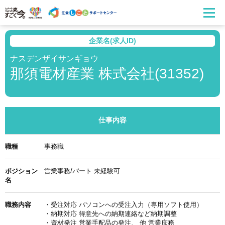
企業名(求人ID)
ナスデンザイサンギョウ
那須電材産業 株式会社(31352)
仕事内容
職種
事務職
ポジション
営業事務/パート 未経験可
名
職務内容
・受注対応 パソコンへの受注入力（専用ソフト使用）
・納期対応 得意先への納期連絡など納期調整
・資材発注 営業手配品の発注、 他 営業庶務