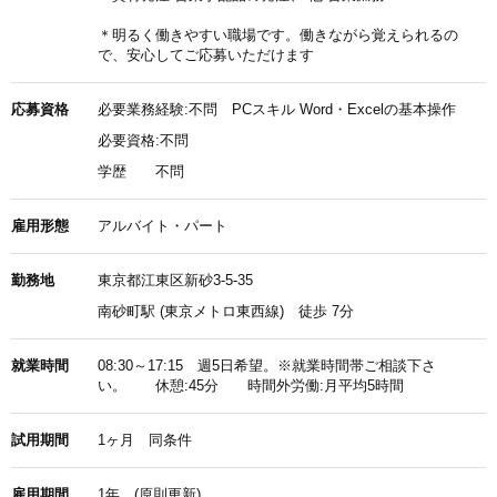
＊明るく働きやすい職場です。働きながら覚えられるの
で、安心してご応募いただけます
応募資格
必要業務経験:不問 PCスキル Word・Excelの基本操作
必要資格:不問
学歴
不問
雇用形態
アルバイト・パート
勤務地
東京都江東区新砂3-5-35
南砂町駅 (東京メトロ東西線) 徒歩 7分
就業時間
08:30～17:15 週5日希望。※就業時間帯ご相談下さ
い。 休憩:45分 時間外労働:月平均5時間
試用期間
1ヶ月 同条件
雇用期間
1年 (原則更新)