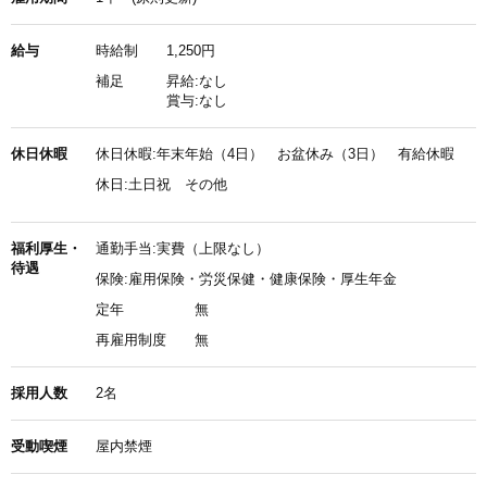
給与
時給制
1,250円
補足
昇給:なし
賞与:なし
休日休暇
休日休暇:年末年始（4日） お盆休み（3日） 有給休暇
休日:土日祝 その他
福利厚生・
通勤手当:実費（上限なし）
待遇
保険:雇用保険・労災保健・健康保険・厚生年金
定年
無
再雇用制度
無
採用人数
2名
受動喫煙
屋内禁煙