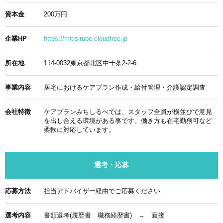
資本金
200万円
企業HP
https://mitisirube.cloudfree.jp
所在地
114-0032東京都北区中十条2-2-6
事業内容
居宅におけるケアプラン作成・給付管理・介護認定調査
会社特徴
ケアプランみちしるべでは、スタッフ全員が横並びで意見
を出し合える環境がある事です。働き方も在宅勤務可など
柔軟に対応しています。
選考・応募
応募方法
担当アドバイザー経由でご応募ください
選考内容
書類選考(履歴書 職務経歴書) → 面接