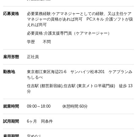
応募資格
必要業務経験:ケアマネジャーとしての経験、又は主任ケア
マネジャーの資格があれば尚可 PCスキル 介護ソフトが扱
えれば尚可
必要資格:介護支援専門員（ケアマネージャー）
学歴
不問
雇用形態
正社員
勤務地
東京都江東区海辺21-6 サンハイツ松本201 ケアプランみ
ちしるべ
住吉駅 (都営新宿線),住吉駅 (東京メトロ半蔵門線) 徒歩 13
分
就業時間
09:00～18:00 休憩時間:60分
試用期間
6ヶ月 同条件
雇用期間
定めなし