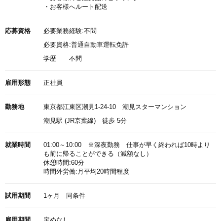
・お客様へルート配送
応募資格
必要業務経験:不問
必要資格:普通自動車運転免許
学歴
不問
雇用形態
正社員
勤務地
東京都江東区潮見1-24-10 潮見スターマンション
潮見駅 (JR京葉線) 徒歩 5分
就業時間
01:00～10:00 ※深夜勤務 仕事が早く終われば10時より
も前に帰ることができる（減額なし）
休憩時間:60分
時間外労働:月平均20時間程度
試用期間
1ヶ月 同条件
雇用期間
定めなし