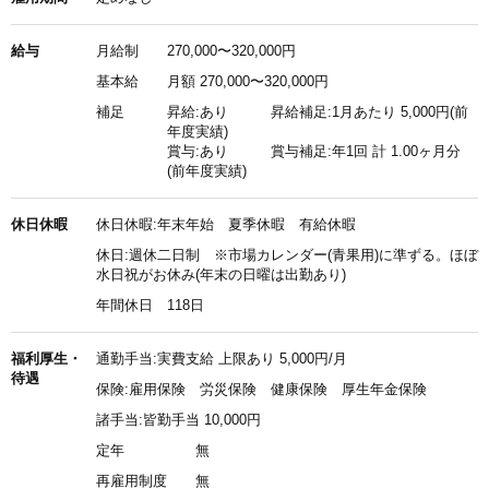
給与
月給制
270,000〜320,000円
基本給
月額 270,000〜320,000円
補足
昇給:あり 昇給補足:1月あたり 5,000円(前
年度実績)
賞与:あり 賞与補足:年1回 計 1.00ヶ月分
(前年度実績)
休日休暇
休日休暇:年末年始 夏季休暇 有給休暇
休日:週休二日制 ※市場カレンダー(青果用)に準ずる。ほぼ
水日祝がお休み(年末の日曜は出勤あり)
年間休日 118日
福利厚生・
通勤手当:実費支給 上限あり 5,000円/月
待遇
保険:雇用保険 労災保険 健康保険 厚生年金保険
諸手当:皆勤手当 10,000円
定年
無
再雇用制度
無