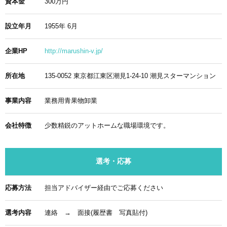
資本金
300万円
設立年月
1955年 6月
企業HP
http://marushin-v.jp/
所在地
135-0052 東京都江東区潮見1-24-10 潮見スターマンション
事業内容
業務用青果物卸業
会社特徴
少数精鋭のアットホームな職場環境です。
選考・応募
応募方法
担当アドバイザー経由でご応募ください
選考内容
連絡 → 面接(履歴書 写真貼付)