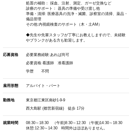
処置の補助： 採血、注射、測定、ガーゼ交換など
診療のサポート： 器具の準備や受け渡し他
準備・清掃: 医療器具の洗浄・滅菌、診察室の清掃、薬品・
備品管理
その他:内視鏡検査のサポート（木・土AM）
◆先生や先輩スタッフが丁寧にお教えしますので、未経験
やブランクがある方も歓迎します。
応募資格
必要業務経験:あれば尚可
必要資格:看護師 准看護師
学歴
不問
雇用形態
アルバイト・パート
勤務地
東京都江東区南砂1-9-9
西大島駅 (都営新宿線) 徒歩 17分
就業時間
08:30～18:30 （午前)8:30～12:30 （午後)14:30～18:30
休憩:12:30～14:30 時間外はほぼありません。