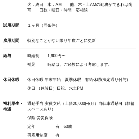
火：終日 水：AM 他、木・土AMの勤務ができれば尚
可 日数・曜日・時間 応相談
試用期間
１ヶ月（同条件）
雇用期間
特別なことがない限り年度ごとに更新
給与
時給制
1,900円〜
補足
時給は、ご経験により考慮します。
休日休暇
休日休暇:年末年始 夏季休暇 有給休暇(法定通り付与)
休日:（休診日）日祝、水土PM
福利厚生・
通勤手当:実費支給（上限20,000円/月）自転車通勤可（駐輪
待遇
スペースあり）
保険:労災保険
定年
有 60歳
再雇用制度
有