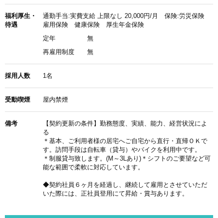
福利厚生・
通勤手当:実費支給 上限なし 20,000円/月 保険:労災保険
待遇
雇用保険 健康保険 厚生年金保険
定年
無
再雇用制度
無
採用人数
1名
受動喫煙
屋内禁煙
備考
【契約更新の条件】勤務態度、実績、能力、経営状況によ
る
＊基本、ご利用者様の居宅へご自宅から直行・直帰ＯＫで
す。訪問手段は自転車（貸与）やバイクを利用中です。
＊制服貸与致します。(M～3Lあり)＊シフトのご要望など可
能な範囲で柔軟に対応しています。
◆契約社員６ヶ月を経過し、継続して雇用とさせていただ
いた際には、正社員登用にて昇給・賞与あります。