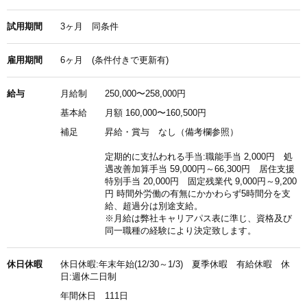
試用期間
3ヶ月 同条件
雇用期間
6ヶ月 (条件付きで更新有)
給与
月給制
250,000〜258,000円
基本給
月額 160,000〜160,500円
補足
昇給・賞与 なし（備考欄参照）
定期的に支払われる手当:職能手当 2,000円 処
遇改善加算手当 59,000円～66,300円 居住支援
特別手当 20,000円 固定残業代 9,000円～9,200
円 時間外労働の有無にかかわらず5時間分を支
給、超過分は別途支給。
※月給は弊社キャリアパス表に準じ、資格及び
同一職種の経験により決定致します。
休日休暇
休日休暇:年末年始(12/30～1/3) 夏季休暇 有給休暇 休
日:週休二日制
年間休日 111日