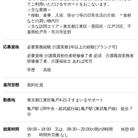
てご利用いただけるサポートをおこないます。
＜主な業務＞
＊移動、食事、入浴、排せつ等の日常生活の介助 ＊食材
などの買い物代行
＜主な訪問エリア＞東京都江東区・墨田区・江戸川区、千
葉県松戸市・市川市近郊
応募資格
必要業務経験:介護実務1年以上の経験(ブランク可)
必要資格:介護職員初任者研修修了者 必須 介護職員実務者
研修修了者、介護福祉士 あれば尚可
学歴
高校
雇用形態
契約社員
勤務地
東京都江東区亀戸4-21-3 すまいるサポート
亀戸駅 (JR中央・総武緩行線),亀戸駅 (東武亀戸線) 徒歩 7
分
就業時間
09:00～18:00 又は、08:30～20:00の間の8時間 休憩:60
分 時間外労働:なし