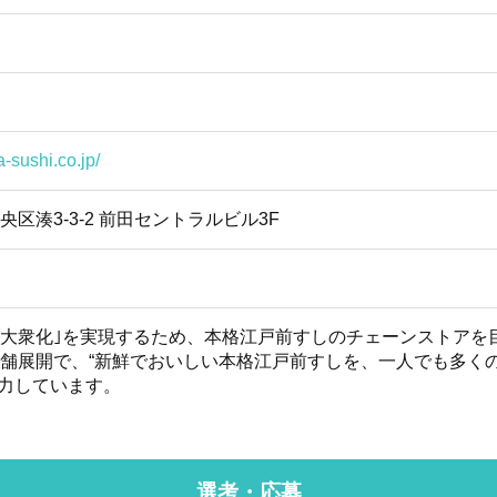
-sushi.co.jp/
都中央区湊3-3-2 前田セントラルビル3F
の大衆化｣を実現するため、本格江戸前すしのチェーンストアを
店舗展開で、“新鮮でおいしい本格江戸前すしを、一人でも多く
努力しています。
選考・応募