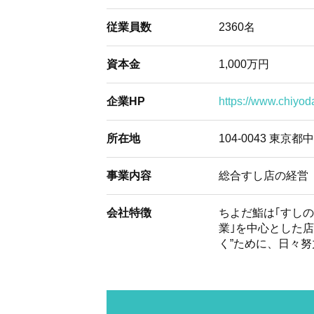
従業員数
2360名
資本金
1,000万円
企業HP
https://www.chiyoda
所在地
104-0043 東京
事業内容
総合すし店の経営
会社特徴
ちよだ鮨は｢すし
業｣を中心とした
く”ために、日々