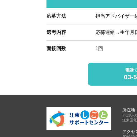
応募方法
担当アドバイザー
選考内容
応募連絡→生年月
面接回数
1回
電話
03-
所在地
〒136-0
江東区亀
アクセ