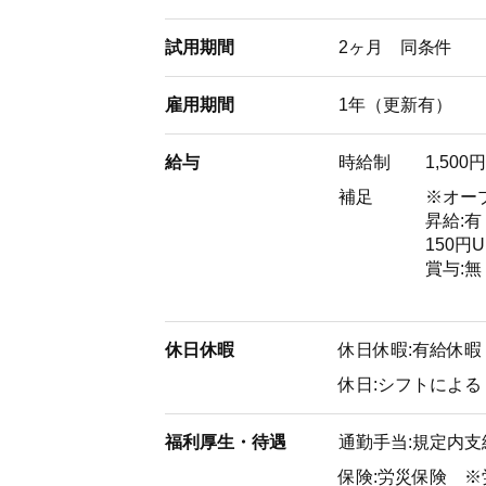
試用期間
2ヶ月 同条件
雇用期間
1年（更新有）
給与
時給制
1,500
補足
※オープ
昇給:
150円
賞与:無
休日休暇
休日休暇:有給休
休日:シフトによる
福利厚生・待遇
通勤手当:規定内支
保険:労災保険 