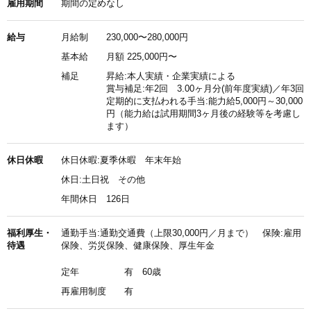
雇用期間
期間の定めなし
給与
月給制
230,000〜280,000円
基本給
月額 225,000円〜
補足
昇給:本人実績・企業実績による
賞与補足:年2回 3.00ヶ月分(前年度実績)／年3回
定期的に支払われる手当:能力給5,000円～30,000
円（能力給は試用期間3ヶ月後の経験等を考慮し
ます）
休日休暇
休日休暇:夏季休暇 年末年始
休日:土日祝 その他
年間休日 126日
福利厚生・
通勤手当:通勤交通費（上限30,000円／月まで） 保険:雇用
待遇
保険、労災保険、健康保険、厚生年金
定年
有 60歳
再雇用制度
有