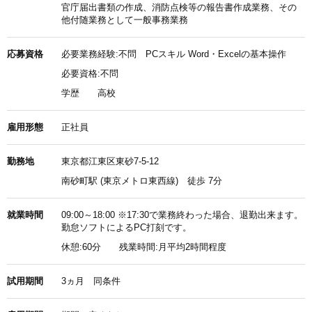
官庁届出書類の作成、消防点検等の報告書作成業務、その
他付随業務として一般事務業務
応募資格
必要業務経験:不問 PCスキル Word・Excelの基本操作
必要資格:不問
学歴
高校
雇用形態
正社員
勤務地
東京都江東区東砂7-5-12
南砂町駅 (東京メトロ東西線) 徒歩 7分
就業時間
09:00～18:00 ※17:30で業務終わった場合、退勤出来ます。
勤怠ソフトによるPC打刻です。
休憩:60分 残業時間:月平均2時間程度
試用期間
3ヵ月 同条件