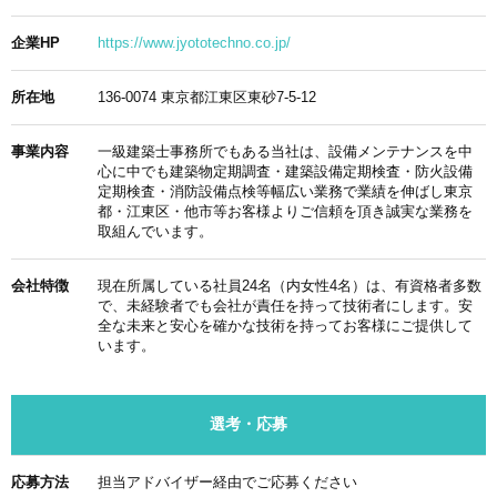
企業HP
https://www.jyototechno.co.jp/
所在地
136-0074 東京都江東区東砂7-5-12
事業内容
一級建築士事務所でもある当社は、設備メンテナンスを中
心に中でも建築物定期調査・建築設備定期検査・防火設備
定期検査・消防設備点検等幅広い業務で業績を伸ばし東京
都・江東区・他市等お客様よりご信頼を頂き誠実な業務を
取組んでいます。
会社特徴
現在所属している社員24名（内女性4名）は、有資格者多数
で、未経験者でも会社が責任を持って技術者にします。安
全な未来と安心を確かな技術を持ってお客様にご提供して
います。
選考・応募
応募方法
担当アドバイザー経由でご応募ください