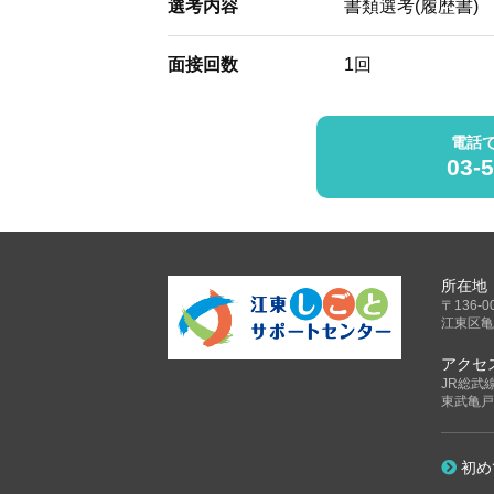
選考内容
書類選考(履歴書)
面接回数
1回
電話
03-
所在地
〒136-0
江東区亀
アクセ
JR総武
東武亀戸
初め