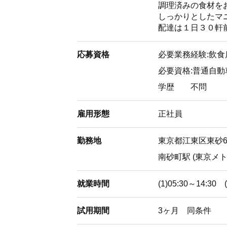
調理済みの食材を
しっかりとしたマ
配達は１日３０軒
応募資格
必要業務経験:飲
必要資格:普通自
学歴
不問
雇用形態
正社員
勤務地
東京都江東区東砂6
南砂町駅 (東京メト
就業時間
(1)05:30～14
試用期間
3ヶ月 同条件