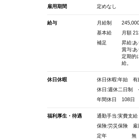
雇用期間
定めなし
給与
月給制
245,00
基本給
月額 21
補足
昇給:あ
賞与:あ
定期的
給。
休日休暇
休日休暇:年始 有
休日:週休二日制
年間休日 108日
福利厚生・待遇
通勤手当:実費支給 上
保険:労災保険 
定年
無