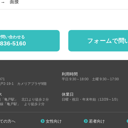
 → 面接
で問い合わせる
フォームで問
5836-5160
利用時間
071
平日 9:30～18:00 土曜 9:30～17:00
戸2-19-1 カメリアプラザ9階
ス
休業日
線「亀戸駅」 北口より徒歩２分
日曜・祝日・年末年始（12/29～1/3）
線「亀戸駅」 より徒歩２分
ての方へ
女性向け
若者向け