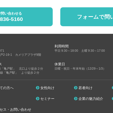
で問い合わせる
フォームで問
5836-5160
利用時間
071
平日 9:30～18:00 土曜 9:30～17:00
戸2-19-1 カメリアプラザ9階
ス
休業日
線「亀戸駅」 北口より徒歩２分
日曜・祝日・年末年始（12/29～1/3）
線「亀戸駅」 より徒歩２分
ての方へ
女性向け
若者向け
セミナー
企業の魅力紹介
セス・お問い合わせ