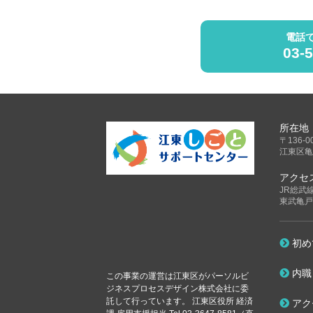
電話
03-
所在地
〒136-0
江東区亀
アクセ
JR総武
東武亀戸
初め
内職
この事業の運営は江東区が
パーソルビ
ジネスプロセスデザイン株式会社に委
託して行っています。
江東区役所 経済
アク