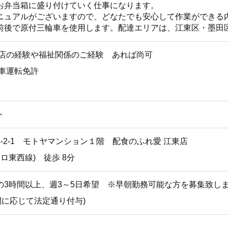
お弁当箱に盛り付けていく仕事になります。
ニュアルがございますので、どなたでも安心して作業ができる
前後で原付三輪車を使用します。配達エリアは、江東区・墨田
食店の経験や福祉関係のご経験 あれば尚可
動車運転免許
ト
-2-1 モトヤマンション１階 配食のふれ愛 江東店
ロ東西線) 徒歩 8分
00の間の3時間以上、週3～5日希望 ※早朝勤務可能な方を募集
時間に応じて法定通り付与)