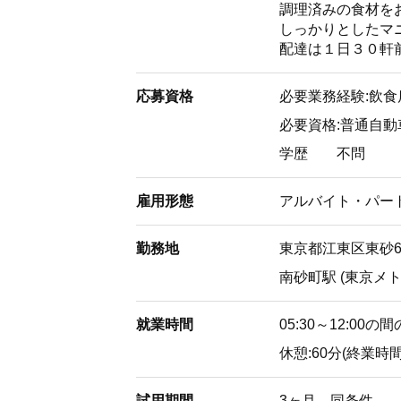
調理済みの食材を
しっかりとしたマ
配達は１日３０軒
応募資格
必要業務経験:飲
必要資格:普通自
学歴
不問
雇用形態
アルバイト・パー
勤務地
東京都江東区東砂6
南砂町駅 (東京メト
就業時間
05:30～12:
休憩:60分(終業
試用期間
3ヶ月 同条件