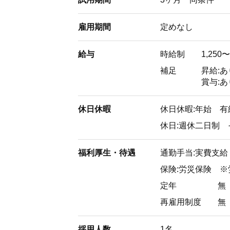
雇用期間
定めなし
給与
時給制
1,250〜
補足
昇給:あ
賞与:あ
休日休暇
休日休暇:年始 有
休日:週休二日制
福利厚生・待遇
通勤手当:実費支給 上
保険:労災保険 
定年
無
再雇用制度
無
採用人数
1名