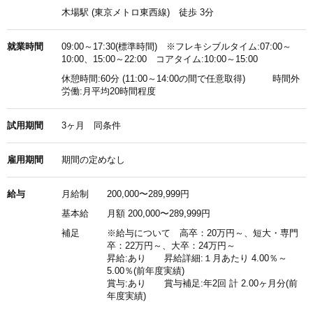
木場駅 (東京メトロ東西線) 徒歩 3分
就業時間
09:00～17:30(標準時間) ※フレキシブルタイム:07:00～
10:00、15:00～22:00 コアタイム:10:00～15:00
休憩時間:60分 (11:00～14:00の間で任意取得) 時間外
労働:月平均20時間程度
試用期間
3ヶ月 同条件
雇用期間
期間の定めなし
給与
月給制
200,000〜289,999円
基本給
月額 200,000〜289,999円
補足
※給与について 高卒：20万円～、短大・専門
卒：22万円～、大卒：24万円～
昇給:あり 昇給詳細:１月あたり 4.00％～
5.00％(前年度実績)
賞与:あり 賞与補足:年2回 計 2.00ヶ月分(前
年度実績)