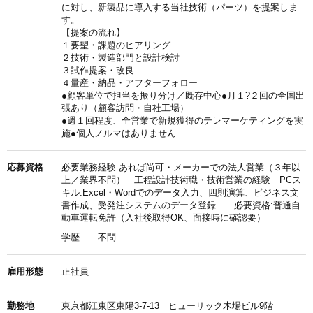
に対し、新製品に導入する当社技術（パーツ）を提案しま
す。
【提案の流れ】
１要望・課題のヒアリング
２技術・製造部門と設計検討
３試作提案・改良
４量産・納品・アフターフォロー
●顧客単位で担当を振り分け／既存中心●月１?２回の全国出
張あり（顧客訪問・自社工場）
●週１回程度、全営業で新規獲得のテレマーケティングを実
施●個人ノルマはありません
応募資格
必要業務経験:あれば尚可・メーカーでの法人営業（３年以
上／業界不問） 工程設計技術職・技術営業の経験 PCス
キル:Excel・Wordでのデータ入力、四則演算、ビジネス文
書作成、受発注システムのデータ登録 必要資格:普通自
動車運転免許（入社後取得OK、面接時に確認要）
学歴
不問
雇用形態
正社員
勤務地
東京都江東区東陽3-7-13 ヒューリック木場ビル9階