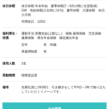
休日休暇
休日休暇:年末年始 夏季休暇(7～9月の間に任意取得)
GW 有給休暇(入社時に付与) 慶弔休暇 介護休暇 休日:
土日祝
年間休日 125日
福利厚生・
通勤手当:実費支給(上限なし) 保険:雇用保険 労災保険
待遇
健康保険 厚生年金保険 確定拠出年金
定年
有 60歳
再雇用制度
有
採用人数
2名
受動喫煙
喫煙室設置
備考
先輩社員に1年同行、引き継ぎをして平均2～3年で独り立ち
していただくイメージです。
会社概要