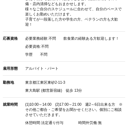
備・店内清掃などもおまかせします。
様々なご自分のスケジュールに合わせて、自分のペースで
楽しくお勤めいただけます。
子育てが一段落した方や学生の方、ベテランの方も大歓
迎！
応募資格
必要業務経験:不問 飲食業の経験ある方歓迎します！
必要資格:不問
学歴
不問
雇用形態
アルバイト・パート
勤務地
東京都江東区東砂2-11-3
東大島駅 (都営新宿線) 徒歩 13分
就業時間
(1)10:00～14:00 (2)17:00～21:00 週2～6日出来る方 ※
その他ご都合・ご希望をお聞かせください。個別にご相談
させていただきます。
休憩時間:法定通り付与 時間外労働:無