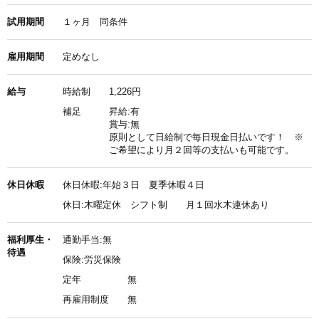
試用期間
１ヶ月 同条件
雇用期間
定めなし
給与
時給制
1,226円
補足
昇給:有
賞与:無
原則として日給制で毎日現金日払いです！ ※
ご希望により月２回等の支払いも可能です。
休日休暇
休日休暇:年始３日 夏季休暇４日
休日:木曜定休 シフト制 月１回水木連休あり
福利厚生・
通勤手当:無
待遇
保険:労災保険
定年
無
再雇用制度
無