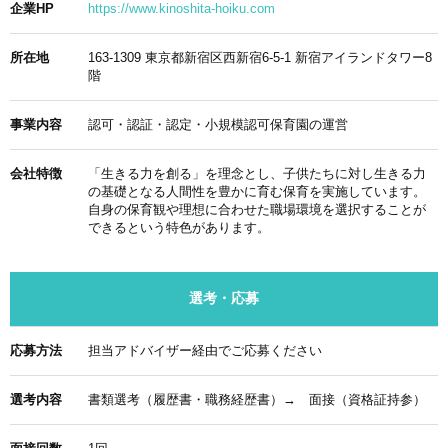
企業HP
https://www.kinoshita-hoiku.com
所在地
163-1309 東京都新宿区西新宿6-5-1 新宿アイランドタワー8
階
事業内容
認可・認証・認定・小規模認可保育園の運営
会社特徴
「生きる力を創る」を理念とし、子供たちに対し生きる力
の基礎となる人間性を豊かに育む保育を実施しています。
自身の保育観や理想に合わせた職場環境を選択することが
できるという特色があります。
選考・応募
応募方法
担当アドバイザー経由でご応募ください
選考内容
書類選考（履歴書・職務経歴書）→ 面接（資格証持参）