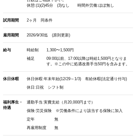
休憩:(1)(2)45分 (3)なし 時間外労働:ほぼ無し
試用期間
2ヶ月 同条件
雇用期間
2026/9/30迄 (原則更新)
給与
時給制
1,300〜1,500円
補足
09:00以前、17:00以降は時給1,500円となりま
す。※この中に処遇改善手当50円を含みます。
休日休暇
休日休暇:年末年始(12/29～1/3) 有給休暇(法定通り付与)
休日:日祝 シフト制
福利厚生・
通勤手当:実費支給（月20,000円まで）
待遇
保険:労災保険 ※労働条件により該当する保険に加入
定年
無
再雇用制度
無