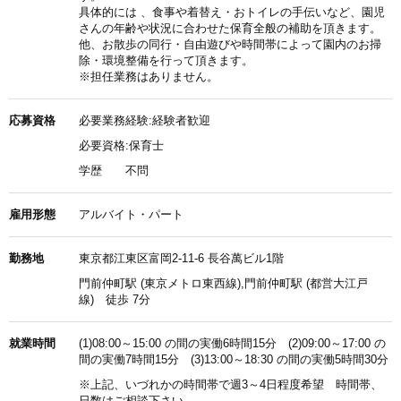
具体的には 、食事や着替え・おトイレの手伝いなど、園児
さんの年齢や状況に合わせた保育全般の補助を頂きます。
他、お散歩の同行・自由遊びや時間帯によって園内のお掃
除・環境整備を行って頂きます。
※担任業務はありません。
応募資格
必要業務経験:経験者歓迎
必要資格:保育士
学歴
不問
雇用形態
アルバイト・パート
勤務地
東京都江東区富岡2-11-6 長谷萬ビル1階
門前仲町駅 (東京メトロ東西線),門前仲町駅 (都営大江戸
線) 徒歩 7分
就業時間
(1)08:00～15:00 の間の実働6時間15分 (2)09:00～17:00 の
間の実働7時間15分 (3)13:00～18:30 の間の実働5時間30分
※上記、いづれかの時間帯で週3～4日程度希望 時間帯、
日数はご相談下さい。