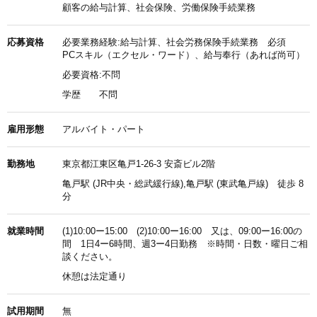
顧客の給与計算、社会保険、労働保険手続業務
応募資格
必要業務経験:給与計算、社会労務保険手続業務 必須
PCスキル（エクセル・ワード）、給与奉行（あれば尚可）
必要資格:不問
学歴
不問
雇用形態
アルバイト・パート
勤務地
東京都江東区亀戸1-26-3 安斎ビル2階
亀戸駅 (JR中央・総武緩行線),亀戸駅 (東武亀戸線) 徒歩 8
分
就業時間
(1)10:00ー15:00 (2)10:00ー16:00 又は、09:00ー16:00の
間 1日4ー6時間、週3ー4日勤務 ※時間・日数・曜日ご相
談ください。
休憩は法定通り
試用期間
無