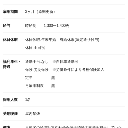
雇用期間
3ヶ月（原則更新）
給与
時給制
1,300〜1,400円
休日休暇
休日休暇:年末年始 有給休暇(法定通り付与)
休日:土日祝
福利厚生・
通勤手当:なし ※自転車通勤可
待遇
保険:労災保険 ※労働条件により各種保険加入
定年
無
再雇用制度
無
採用人数
1名
受動喫煙
屋内禁煙
備考
＊顧客の給与計算や社会保険手続等の事務を担当していた