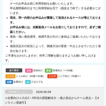
ナーのお申込み前に利用登録をお願いいたします。
申込期間最終日までに利用登録を完了（面談まで終了）する必要がござ
います。
現在、同一内容のお申込みが重複して送信されるケースが増えておりま
す。
お申込み後には、自動返信メールをお送りしておりますので、必ずご確
認ください。
発熱・強い倦怠感等、体調不良の方のご参加はご遠慮いただいておりま
す。
感染症拡大の状況によって、開催方法の変更・中止とさせていただく場
合があります。
ご不便をおかけしますが、何卒ご理解を賜りますようお願い申し上げま
す。
女性向け
若者向け（〜29歳）
ミドル向け（30歳〜54歳）
シニア向け（55歳〜）
企業向け
どなたでも
受付終了しました
2026-06-09
≪企業向け≫入社2～3年目の課題解決力 ～個人視点からチーム視点～【オ
ンライン受講可】