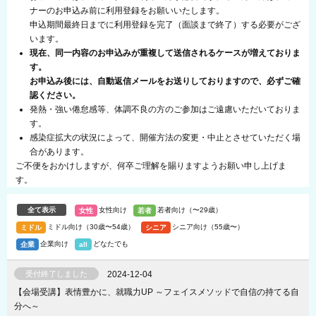
ナーのお申込み前に利用登録をお願いいたします。
申込期間最終日までに利用登録を完了（面談まで終了）する必要がござ
います。
現在、同一内容のお申込みが重複して送信されるケースが増えておりま
す。
お申込み後には、自動返信メールをお送りしておりますので、必ずご確
認ください。
発熱・強い倦怠感等、体調不良の方のご参加はご遠慮いただいておりま
す。
感染症拡大の状況によって、開催方法の変更・中止とさせていただく場
合があります。
ご不便をおかけしますが、何卒ご理解を賜りますようお願い申し上げま
す。
女性向け
若者向け（〜29歳）
ミドル向け（30歳〜54歳）
シニア向け（55歳〜）
企業向け
どなたでも
受付終了しました
2024-12-04
【会場受講】表情豊かに、就職力UP ～フェイスメソッドで自信の持てる自
分へ～